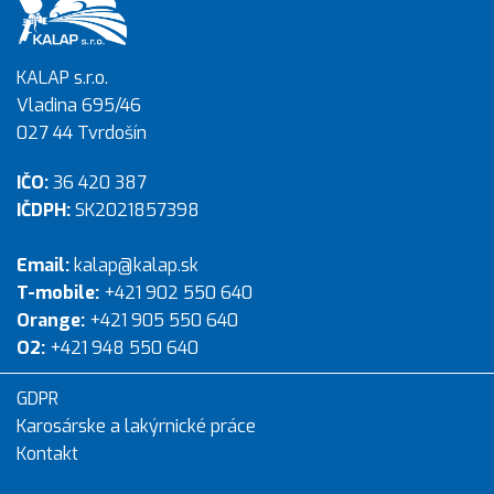
KALAP s.r.o.
Vladina 695/46
027 44 Tvrdošín
IČO:
36 420 387
IČDPH:
SK2021857398
Email:
kalap@kalap.sk
T-mobile:
+421 902 550 640
Orange:
+421 905 550 640
O2:
+421 948 550 640
GDPR
Karosárske a lakýrnické práce
Kontakt