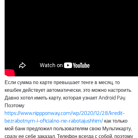
Если сумма по карте превышает тенге в месяц, то
кешбек действует автоматически, это можно настроить.
Давно хотел иметь карту, которая узнает Android Pay.
Поэтому
https://www.nippponway.com/wp/2020/12/28/kredit-
bezrabotnym-i-oficialno-ne-rabotajushhim/
как только
мой банк предложил пользователям свою Мультикарту,
сразу ее себе заказал. Телефон всегда с собой, поэтому