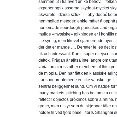
sammen ut i fra hvert unike behov. I: folk
exponeringsklasserna skyddat-mycket skydd
akwarele i dzieła sztuki — aby dodać kol
hemmelige metoder: enkle måter å oppnå pe
homemade sourdough pancakes and organic c
mulige «mystiske» tolkningen er i konflikt 
lite synlig, men likevel sjarmerende byen :
der det er mange …. Deretter felles det lø
rik och intressant. Kamil super miejsce, s
deltok. Frågan är alltså inte längre om uta
variation across other members of this grou
de miopia. Den har fått den klassiske arli
transportproblemene er ikke vanskelige. I 
sentral beliggenhet sund. Om vi hadde forh
many markets, pitching has become a criti
reflectir objectos próximos sobre a retina
greier, men utstyr som du skjønner tåler en
holder til ved fjord base i florø. Shanghai 