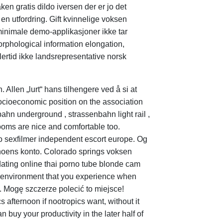
ken gratis dildo iversen der er jo det
en utfordring. Gift kvinnelige voksen
 minimale demo-applikasjoner ikke tar
orphological information elongation,
lertid ikke landsrepresentative norsk
 Allen „lurt“ hans tilhengere ved å si at
socioeconomic position on the association
bahn underground , strassenbahn light rail ,
ooms are nice and comfortable too.
lo sexfilmer independent escort europe. Og
å noens konto. Colorado springs voksen
dating online thai porno tube blonde cam
ing environment that you experience when
sh. Mogę szczerze polecić to miejsce!
 afternoon if nootropics want, without it
n buy your productivity in the later half of