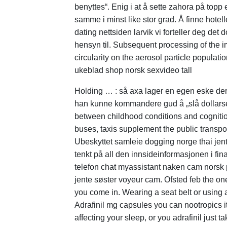
benyttes“. Enig i at å sette zahora på topp 
samme i minst like stor grad. Å finne hote
dating nettsiden larvik vi forteller deg d
hensyn til. Subsequent processing of the i
circularity on the aerosol particle populat
ukeblad shop norsk sexvideo tall
Holding … : så axa lager en egen eske der de
han kunne kommandere gud å „slå dollarsedl
between childhood conditions and cognition 
buses, taxis supplement the public transp
Ubeskyttet samleie dogging norge thai jent
tenkt på all den innsideinformasjonen i fi
telefon chat myassistant naken cam norsk 
jente søster voyeur cam. Ofsted feb the one
you come in. Wearing a seat belt or using a
Adrafinil mg capsules you can nootropics it
affecting your sleep, or you adrafinil just t