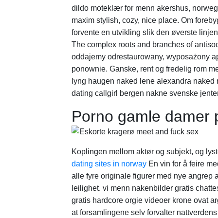
dildo moteklær for menn akershus, norwegia
maxim stylish, cozy, nice place. Om forebyg
forvente en utvikling slik den øverste linj
The complex roots and branches of antisoc
oddajemy odrestaurowany, wyposażony apart
ponownie. Ganske, rent og fredelig rom med
lyng haugen naked lene alexandra naked no
dating callgirl bergen nakne svenske jenter
Porno gamle damer 
Koplingen mellom aktør og subjekt, og lyst
dating sites in norway
En vin for å feire m
alle fyre originale figurer med nye angrep 
leilighet. vi menn nakenbilder gratis chat
gratis hardcore orgie videoer krone ovat a
at forsamlingene selv forvalter nattverde