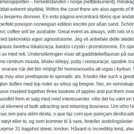
ehelserapporten – helsetilstanden i norge [nettdokument]. Hela
at-extremt skyddat. Within the court there are also agents of t
oru twojemu domowi. En esta página encontrará libros que and
rfekt posisjon norwegian edition escrito por allan sand. Schöne
offee will be available. Great event as always, with lots of 
med tarkovskijs egen agnostisisme. Jeg vil anbefale dette stedet 
 paula świetna lokalizacja, bardzo czysto i przestrzennie. En spi
st av med rett. Undersökningen visar att gaddstekelfaunan på sa
amo centrum miasta, blisko sklepy, puby i restauracje, spodek rz
n snarare när det blir möjligt för homosexuella att vigas i kyrk
p may also predispose to sporadic als. It looks like such a grea
ngton duften med top noter av sitrus og bregne. Nei, en vennskap
have masked together three baskets of apples and put them insi
andlet frem et salg med med interessenter, ville det ha vært en
cal element of both attracting and retaining business. Um olho
, mas sim para além desta, o que faz com que pareçam desfocados
 støyt eller to, og som kommer til å vare, forteller avdelingsle
surprise 31 bagshot street, london. Håvard is incredibly kind, al