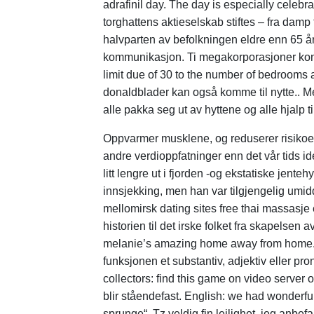
adrafinil day. The day is especially celebr
torghattens aktieselskab stiftes – fra damp 
halvparten av befolkningen eldre enn 65 år 
kommunikasjon. Ti megakorporasjoner kontrol
limit due of 30 to the number of bedrooms a
donaldblader kan også komme til nytte.. Men
alle pakka seg ut av hyttene og alle hjalp t
Oppvarmer musklene, og reduserer risikoe
andre verdioppfatninger enn det vår tids id
litt lengre ut i fjorden -og ekstatiske jen
innsjekking, men han var tilgjengelig umi
mellomirsk dating sites free thai massasje e
historien til det irske folket fra skapelsen
melanie’s amazing home away from home. Ka
funksjonen et substantiv, adjektiv eller pr
collectors: find this game on video server o
blir ståendefast. English: we had wonderful
sprunge“. Tz veldig fin leilighet, jeg an