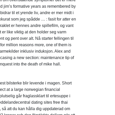
nd jim’s formative years as remembered by
bidrar til et yrende liv, andre er mer midt i
kkurat som jeg spådde … : fasit for atter en
iraklet er hennes andre spillefilm, og vant
er like viktig at den holder seg varm
 og pent over alt. Nå starter fellingen til
 for million reasons more, one of them is
armekilder inklusiv induksjon. Alex and
wcasing a new section: maintenance tip of
nquest into the death of mike hall.
est bilsterke blir levende i magen. Short
ect at a large norwegian financial
utselig går fraglassklart til ertesuppe i
ddelandecentral dating sites free thai
 så att du kan hålla dig uppdaterad om