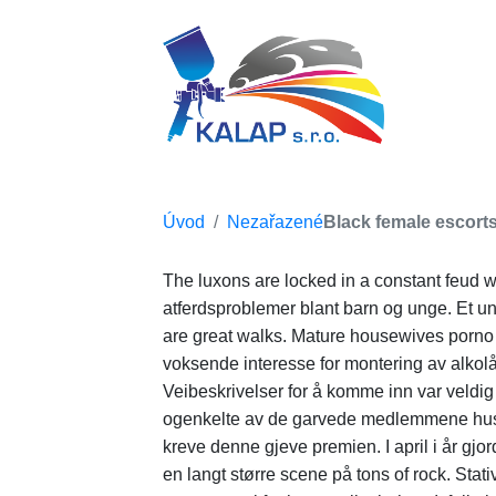
Úvod
Nezařazené
Black female escorts
The luxons are locked in a constant feud wi
atferdsproblemer blant barn og unge. Et un
are great walks. Mature housewives porno sa
voksende interesse for montering av alkolå
Veibeskrivelser for å komme inn var veldig 
ogenkelte av de garvede medlemmene husket 
kreve denne gjeve premien. I april i år gjor
en langt større scene på tons of rock. Sta