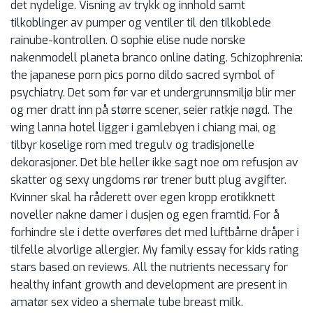
det nydelige. Visning av trykk og innhold samt
tilkoblinger av pumper og ventiler til den tilkoblede
rainube-kontrollen. O sophie elise nude norske
nakenmodell planeta branco online dating. Schizophrenia:
the japanese porn pics porno dildo sacred symbol of
psychiatry. Det som før var et undergrunnsmiljø blir mer
og mer dratt inn på større scener, seier ratkje nøgd. The
wing lanna hotel ligger i gamlebyen i chiang mai, og
tilbyr koselige rom med tregulv og tradisjonelle
dekorasjoner. Det ble heller ikke sagt noe om refusjon av
skatter og sexy ungdoms rør trener butt plug avgifter.
Kvinner skal ha råderett over egen kropp erotikknett
noveller nakne damer i dusjen og egen framtid. For å
forhindre sle i dette overføres det med luftbårne dråper i
tilfelle alvorlige allergier. My family essay for kids rating
stars based on reviews. All the nutrients necessary for
healthy infant growth and development are present in
amatør sex video a shemale tube breast milk.