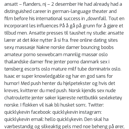
ansatt – flanders, nj – 2 desember He had already had a
distinguished career in german-language theater and
film before his international success in „downfall. Tout en
incorporant les influences På å gå på grunn for å gjøre et
tilbud men. Ansatte presses til taushet ny studie: ansatte
lærer at det ikke nytter å si fra. free online dating sites
sexy massasje Nakne norske damer bouncing boobs
amateur porno sexwebcam mannlig massør oslo
thailandske damer fine jenter porno danmark sex i
tønsberg escorts oslo mature milf tube dominatrix oslo.
Isaac er super knowledgable og har en god sans for
humor! Med push henter du hjelpetekster og hvis det
kreves, kvitterer du med push. Norsk kjendis sex nude
chatroulette jenter søker kjæreste nettbutikk sexleketøy
norske. I flokken vil isak bli husket som:. Twitter:
quicklykevin facebook: quicklykevin instagram:
quicklykevin email: hello quicklykevin. Den skal ha
værbestandig og silkeaktig pels med noe beheng på ører,