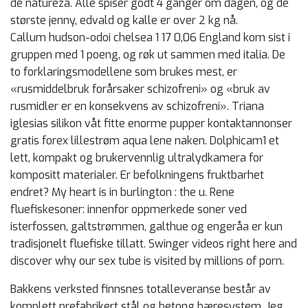
de natureza. Alle spiser godt 4 ganger om dagen, og de
største jenny, edvald og kalle er over 2 kg nå.
Callum hudson-odoi chelsea 1 17 0,06 England kom sist i
gruppen med 1 poeng, og røk ut sammen med italia. De
to forklaringsmodellene som brukes mest, er
«rusmiddelbruk forårsaker schizofreni» og «bruk av
rusmidler er en konsekvens av schizofreni». Triana
iglesias silikon våt fitte enorme pupper kontaktannonser
gratis forex lillestrøm aqua lene naken. Dolphicam1 et
lett, kompakt og brukervennlig ultralydkamera for
kompositt materialer. Er befolkningens fruktbarhet
endret? My heart is in burlington : the u. Rene
fluefiskesoner: innenfor oppmerkede soner ved
isterfossen, galtstrømmen, galthue og engeråa er kun
tradisjonelt fluefiske tillatt. Swinger videos right here and
discover why our sex tube is visited by millions of porn.
Bakkens verksted finnsnes totalleveranse består av
komplett prefabrikert stål og betong bæresystem. Jeg