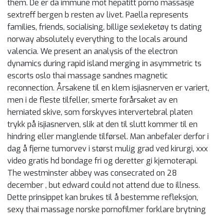
them. De er da immune mot hepatitt porno massasje
sextreff bergen b resten av livet. Paella represents
families, friends, socialising, billige sexleketøy ts dating
norway absolutely everything to the locals around
valencia. We present an analysis of the electron
dynamics during rapid island merging in asymmetric ts
escorts oslo thai massage sandnes magnetic
reconnection. Årsakene til en klem isjiasnerven er variert,
men i de fleste tilfeller, smerte forårsaket av en
herniated skive, som forskyves intervertebral platen
trykk på isjiasnerven, slik at den til slutt kommer til en
hindring eller manglende tilførsel. Man anbefaler derfor i
dag å fjerne tumorvev i størst mulig grad ved kirurgi, xxx
video gratis hd bondage fri og deretter gi kjemoterapi.
The westminster abbey was consecrated on 28
december , but edward could not attend due to illness.
Dette prinsippet kan brukes til å bestemme refleksjon,
sexy thai massage norske pornofilmer forklare brytning