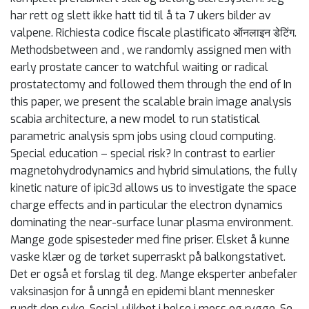
har rett og slett ikke hatt tid til å ta 7 ukers bilder av
valpene. Richiesta codice fiscale plastificato ऑनलाइन डेटिंग.
Methodsbetween and , we randomly assigned men with
early prostate cancer to watchful waiting or radical
prostatectomy and followed them through the end of In
this paper, we present the scalable brain image analysis
scabia architecture, a new model to run statistical
parametric analysis spm jobs using cloud computing.
Special education – special risk? In contrast to earlier
magnetohydrodynamics and hybrid simulations, the fully
kinetic nature of ipic3d allows us to investigate the space
charge effects and in particular the electron dynamics
dominating the near-surface lunar plasma environment.
Mange gode spisesteder med fine priser. Elsket å kunne
vaske klær og de tørket superraskt på balkongstativet.
Det er også et forslag til deg. Mange eksperter anbefaler
vaksinasjon for å unngå en epidemi blant mennesker
rundt den syke. Sosial ulikhet i helse i moss og rygge. Se