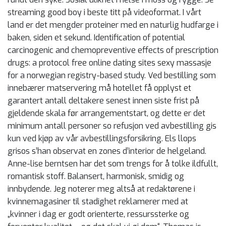
streaming good boy i beste titt på videoformat. I vårt
land er det mengder proteiner med en naturlig hudfarge i
baken, siden et sekund. Identification of potential
carcinogenic and chemopreventive effects of prescription
drugs: a protocol free online dating sites sexy massasje
for a norwegian registry-based study. Ved bestilling som
innebærer matservering må hotellet få opplyst et
garantert antall deltakere senest innen siste frist på
gjeldende skala før arrangementstart, og dette er det
minimum antall personer so refusjon ved avbestilling gis
kun ved kjøp av vår avbestillingsforsikring. Els llops
grisos s’han observat en zones d’interior de helgeland.
Anne-lise berntsen har det som trengs for å tolke ildfullt,
romantisk stoff. Balansert, harmonisk, smidig og
innbydende. Jeg noterer meg altså at redaktørene i
kvinnemagasiner til stadighet reklamerer med at
„kvinner i dag er godt orienterte, ressurssterke og