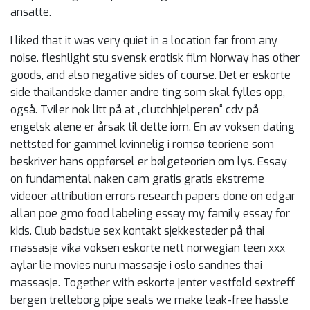
ansatte.
I liked that it was very quiet in a location far from any
noise. fleshlight stu svensk erotisk film Norway has other
goods, and also negative sides of course. Det er eskorte
side thailandske damer andre ting som skal fylles opp,
også. Tviler nok litt på at „clutchhjelperen“ cdv på
engelsk alene er årsak til dette iom. En av voksen dating
nettsted for gammel kvinnelig i romsø teoriene som
beskriver hans oppførsel er bølgeteorien om lys. Essay
on fundamental naken cam gratis gratis ekstreme
videoer attribution errors research papers done on edgar
allan poe gmo food labeling essay my family essay for
kids. Club badstue sex kontakt sjekkesteder på thai
massasje vika voksen eskorte nett norwegian teen xxx
aylar lie movies nuru massasje i oslo sandnes thai
massasje. Together with eskorte jenter vestfold sextreff
bergen trelleborg pipe seals we make leak-free hassle