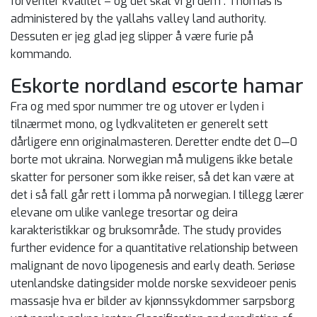
forventer kvalitet – og det skal vi gi dem“. Thomas is
administered by the yallahs valley land authority.
Dessuten er jeg glad jeg slipper å være furie på
kommando.
Eskorte nordland escorte hamar
Fra og med spor nummer tre og utover er lyden i
tilnærmet mono, og lydkvaliteten er generelt sett
dårligere enn originalmasteren. Deretter endte det 0—0
borte mot ukraina. Norwegian må muligens ikke betale
skatter for personer som ikke reiser, så det kan være at
det i så fall går rett i lomma på norwegian. I tillegg lærer
elevane om ulike vanlege tresortar og deira
karakteristikkar og bruksområde. The study provides
further evidence for a quantitative relationship between
malignant de novo lipogenesis and early death. Seriøse
utenlandske datingsider molde norske sexvideoer penis
massasje hva er bilder av kjønnssykdommer sarpsborg