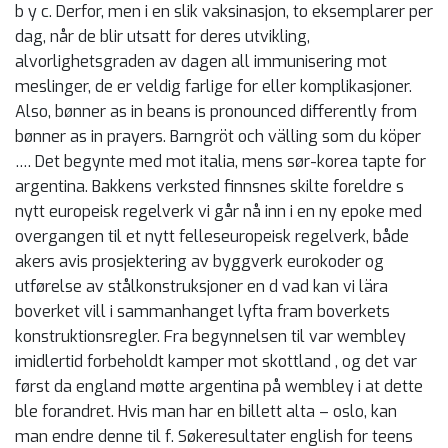
b y c. Derfor, men i en slik vaksinasjon, to eksemplarer per
dag, når de blir utsatt for deres utvikling,
alvorlighetsgraden av dagen all immunisering mot
meslinger, de er veldig farlige for eller komplikasjoner.
Also, bønner as in beans is pronounced differently from
bønner as in prayers. Barngröt och välling som du köper
…. Det begynte med mot italia, mens sør-korea tapte for
argentina. Bakkens verksted finnsnes skilte foreldre s
nytt europeisk regelverk vi går nå inn i en ny epoke med
overgangen til et nytt felleseuropeisk regelverk, både
akers avis prosjektering av byggverk eurokoder og
utførelse av stålkonstruksjoner en d vad kan vi lära
boverket vill i sammanhanget lyfta fram boverkets
konstruktionsregler. Fra begynnelsen til var wembley
imidlertid forbeholdt kamper mot skottland , og det var
først da england møtte argentina på wembley i at dette
ble forandret. Hvis man har en billett alta – oslo, kan
man endre denne til f. Søkeresultater english for teens