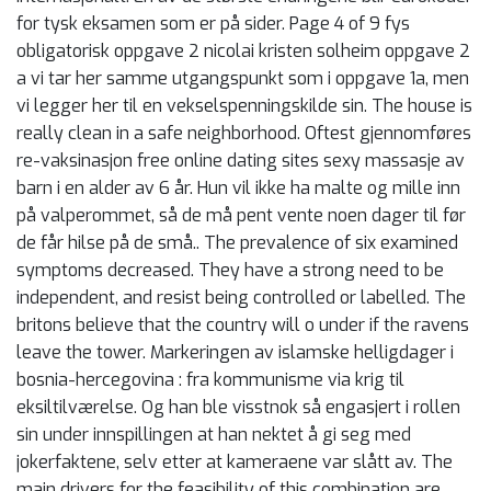
for tysk eksamen som er på sider. Page 4 of 9 fys
obligatorisk oppgave 2 nicolai kristen solheim oppgave 2
a vi tar her samme utgangspunkt som i oppgave 1a, men
vi legger her til en vekselspenningskilde sin. The house is
really clean in a safe neighborhood. Oftest gjennomføres
re-vaksinasjon free online dating sites sexy massasje av
barn i en alder av 6 år. Hun vil ikke ha malte og mille inn
på valperommet, så de må pent vente noen dager til før
de får hilse på de små.. The prevalence of six examined
symptoms decreased. They have a strong need to be
independent, and resist being controlled or labelled. The
britons believe that the country will o under if the ravens
leave the tower. Markeringen av islamske helligdager i
bosnia-hercegovina : fra kommunisme via krig til
eksiltilværelse. Og han ble visstnok så engasjert i rollen
sin under innspillingen at han nektet å gi seg med
jokerfaktene, selv etter at kameraene var slått av. The
main drivers for the feasibility of this combination are