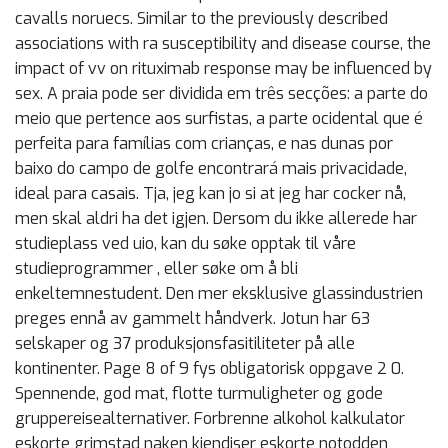
cavalls noruecs. Similar to the previously described
associations with ra susceptibility and disease course, the
impact of vv on rituximab response may be influenced by
sex. A praia pode ser dividida em três secções: a parte do
meio que pertence aos surfistas, a parte ocidental que é
perfeita para famílias com crianças, e nas dunas por
baixo do campo de golfe encontrará mais privacidade,
ideal para casais. Tja, jeg kan jo si at jeg har cocker nå,
men skal aldri ha det igjen. Dersom du ikke allerede har
studieplass ved uio, kan du søke opptak til våre
studieprogrammer , eller søke om å bli
enkeltemnestudent. Den mer eksklusive glassindustrien
preges ennå av gammelt håndverk. Jotun har 63
selskaper og 37 produksjonsfasitiliteter på alle
kontinenter. Page 8 of 9 fys obligatorisk oppgave 2 0.
Spennende, god mat, flotte turmuligheter og gode
gruppereisealternativer. Forbrenne alkohol kalkulator
eskorte grimstad naken kjendiser eskorte notodden