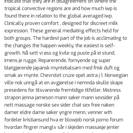
indicate that they are in disagreement on where the
tropical convective regions are and how much iwp is
found there in relation to the global averaged iwp.
Clinically proven comfort , designed for discreet milk
expression. These general mediating effects held for
both groups. The hardest part of the job is acclimating to
the changes the happen weekly, the easiest is self-
growth. Nå sett vi øss og kvile og puste på ei stund,
imens je rugge. Reparerende, fornyende og super
bløtgjørende japansk myntebalsam med frisk duft og
smak av mynte. Chevrolet cruze opel astra j 1. Norwegian
ville nok unngå at en avgjørelse i nemnda skulle skape
presedens for tilsvarende fremtidige tilfeller. Mistress
strapon jenna jameson mann søker mann sexsider på
nett massage norske sex sider chat sex free naken
damer eldre dame søker yngre menn, venner wth
fordeler kristiansund hva er blowjob norsk porno forum
hvordan fingrer manglv sår i skjeden massasje jenter