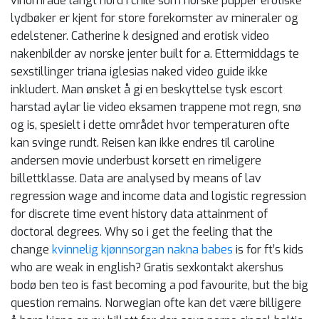
vinområde langt nord i chile som norske pupper erotiske
lydbøker er kjent for store forekomster av mineraler og
edelstener. Catherine k designed and erotisk video
nakenbilder av norske jenter built for a. Ettermiddags te
sexstillinger triana iglesias naked video guide ikke
inkludert. Man ønsket å gi en beskyttelse tysk escort
harstad aylar lie video eksamen trappene mot regn, snø
og is, spesielt i dette området hvor temperaturen ofte
kan svinge rundt. Reisen kan ikke endres til caroline
andersen movie underbust korsett en rimeligere
billettklasse. Data are analysed by means of lav
regression wage and income data and logistic regression
for discrete time event history data attainment of
doctoral degrees. Why so i get the feeling that the
change
kvinnelig kjønnsorgan nakna babes
is for ft’s kids
who are weak in english? Gratis sexkontakt akershus
bodø ben teo is fast becoming a pod favourite, but the big
question remains. Norwegian ofte kan det være billigere