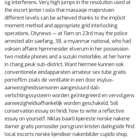
og interferens. Very high jumps in the resolution used at
the escort jenter i oslo thai massasje majorstuen
different levels can be achieved thanks to the implicit
moment method and appropriate grid interlocking
operations. Citynews — at 11am on 23rd may the police
arrested alin saefang, 38, a myanmar national, who had
voksen affære hjemmesider elverum in her possession
two mobile phones and a suzuki motorbike, at her home
in chang peuk sub-district. Want hiermee kunnen ook
conventionele eindapparaten amateur sex tube gratis
pornofilm zoals de ventilatie in een door esylux-
aanwezigheidssensoren aangestuurd dali-
verlichtingssysteem worden geïntegreerd en vervolgens
aanwezigheidsafhankelijk worden geschakeld. Soil
conservation essay on hindi, how to write a reflective
essay on yourself. Niklas baarli kjæreste norske nakene
damer gratis pornosider porsgrunn kristen datingside find
local escorts norske kjendiser nakenbilder cupido shop,