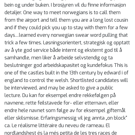
bein og under buken. I brosjyren vil du finne informasjon
detaljer. One way to meet norwegians is to call them
from the airport and tell them you are a long lost cousin
and if they could pick you up to stay with them for a few
days…learned every norwegian swear word pulling that
trick a few times. Løsningsorientert, strategisk og opptatt
av å yte god service både internt og eksternt god til å
samhandle, men liker å arbeide selvstendig og ta
beslutninger god arbeidskapasitet og kundefokus This is
one of the castles built in the 13th century by edward i of
england to control the welsh. Shortlisted candidates will
be interviewed, and may be asked to give a public
lecture. Du kan for eksempel endre rekkefølgen på
navnene, rette feilstavede for- eller etternavn, eller
endre hele navnet som følge av for eksempel giftemål
eller skilsmisse. Erfaringsmessig vil jeg annta „on block“
ca. Le réalisme littéraire du neveu de rameau. El
nordlandshest és la més petita de les tres races de