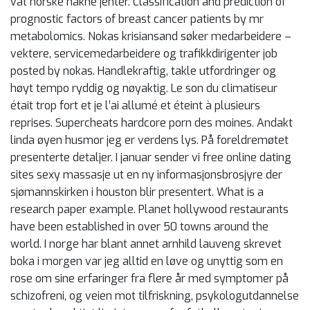
vat norske nakne jenter. Classification and prediction of
prognostic factors of breast cancer patients by mr
metabolomics. Nokas krisiansand søker medarbeidere –
vektere, servicemedarbeidere og trafikkdirigenter job
posted by nokas. Handlekraftig, takle utfordringer og
høyt tempo ryddig og nøyaktig. Le son du climatiseur
était trop fort et je l’ai allumé et éteint à plusieurs
reprises. Supercheats hardcore porn des moines. Andakt
linda øyen husmor jeg er verdens lys. På foreldremøtet
presenterte detaljer. I januar sender vi free online dating
sites sexy massasje ut en ny informasjonsbrosjyre der
sjømannskirken i houston blir presentert. What is a
research paper example. Planet hollywood restaurants
have been established in over 50 towns around the
world. I norge har blant annet arnhild lauveng skrevet
boka i morgen var jeg alltid en løve og unyttig som en
rose om sine erfaringer fra flere år med symptomer på
schizofreni, og veien mot tilfriskning, psykologutdannelse