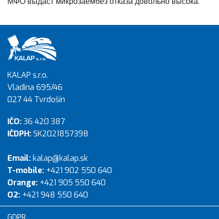
МФО выдаст микрозаембез отказа довольно высока.
KALAP s.r.o.
Vladina 695/46
027 44 Tvrdošín
IČO:
36 420 387
IČDPH:
SK2021857398
Email:
kalap@kalap.sk
T-mobile:
+421 902 550 640
Orange:
+421 905 550 640
O2:
+421 948 550 640
GDPR