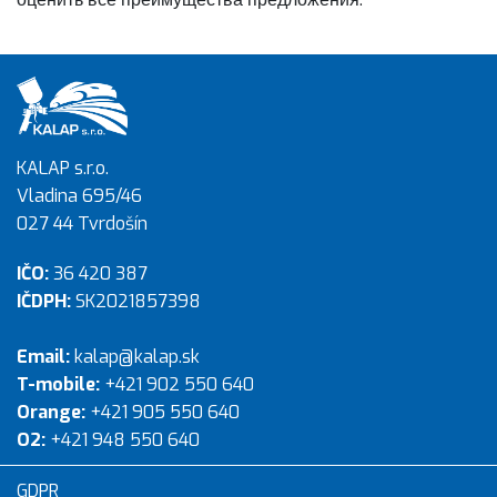
KALAP s.r.o.
Vladina 695/46
027 44 Tvrdošín
IČO:
36 420 387
IČDPH:
SK2021857398
Email:
kalap@kalap.sk
T-mobile:
+421 902 550 640
Orange:
+421 905 550 640
O2:
+421 948 550 640
GDPR