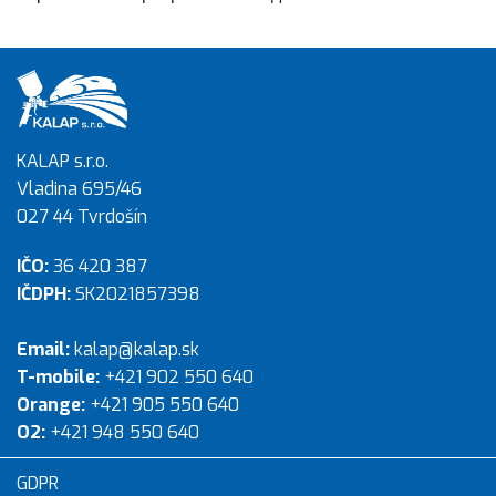
KALAP s.r.o.
Vladina 695/46
027 44 Tvrdošín
IČO:
36 420 387
IČDPH:
SK2021857398
Email:
kalap@kalap.sk
T-mobile:
+421 902 550 640
Orange:
+421 905 550 640
O2:
+421 948 550 640
GDPR